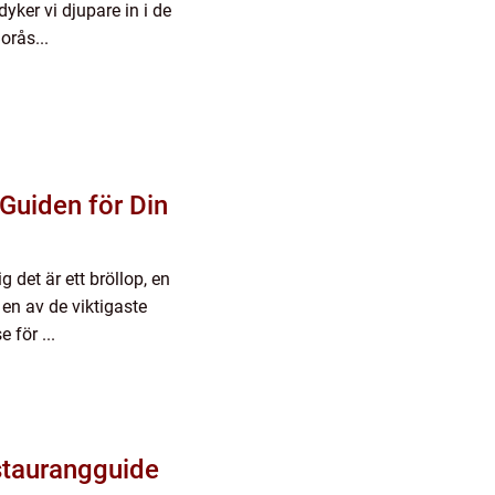
dyker vi djupare in i de
orås...
 Guiden för Din
 det är ett bröllop, en
 en av de viktigaste
 för ...
staurangguide