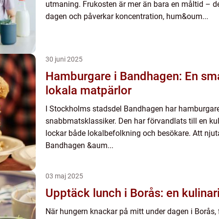
utmaning. Frukosten är mer än bara en måltid – de
dagen och påverkar koncentration, hum&oum...
30 juni 2025
Hamburgare i Bandhagen: En s
lokala matpärlor
I Stockholms stadsdel Bandhagen har hamburgaren
snabbmatsklassiker. Den har förvandlats till en ku
lockar både lokalbefolkning och besökare. Att nju
Bandhagen &aum...
03 maj 2025
Upptäck lunch i Borås: en kulinar
När hungern knackar på mitt under dagen i Borås, f