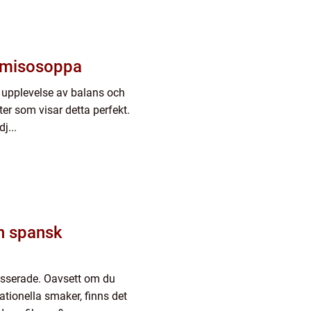
 misosoppa
 upplevelse av balans och
er som visar detta perfekt.
j...
n spansk
esserade. Oavsett om du
nationella smaker, finns det