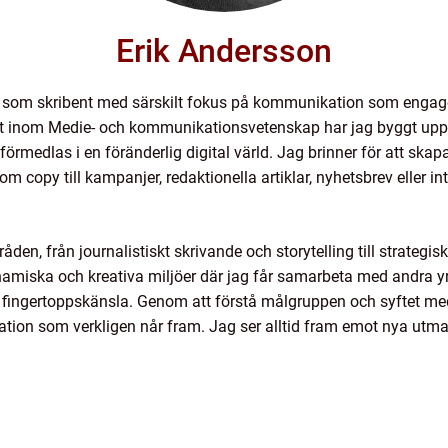
Erik Andersson
r som skribent med särskilt fokus på kommunikation som engager
t inom Medie- och kommunikationsvetenskap har jag byggt upp e
rmedlas i en föränderlig digital värld. Jag brinner för att skap
om copy till kampanjer, redaktionella artiklar, nyhetsbrev eller 
den, från journalistiskt skrivande och storytelling till strategi
dynamiska och kreativa miljöer där jag får samarbeta med andra y
fingertoppskänsla. Genom att förstå målgruppen och syftet med 
tion som verkligen når fram. Jag ser alltid fram emot nya utman