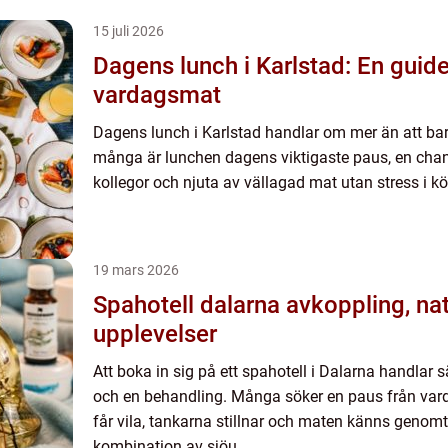
15 juli 2026
Dagens lunch i Karlstad: En guide
vardagsmat
Dagens lunch i Karlstad handlar om mer än att bar
många är lunchen dagens viktigaste paus, en chans
kollegor och njuta av vällagad mat utan stress i k
19 mars 2026
Spahotell dalarna avkoppling, natur och kulinariska
upplevelser
Att boka in sig på ett spahotell i Dalarna handlar 
och en behandling. Många söker en paus från vard
får vila, tankarna stillnar och maten känns genomt
kombination av sjöu...