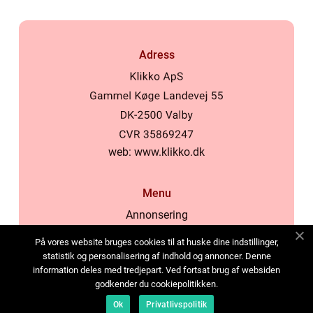
Adress
web:
www.klikko.dk
Menu
Annonsering
Om oss
På vores website bruges cookies til at huske dine indstillinger,
Cookies
statistik og personalisering af indhold og annoncer. Denne
information deles med tredjepart. Ved fortsat brug af websiden
Kontakta oss
godkender du cookiepolitikken.
Sitemap
Ok
Privatlivspolitik