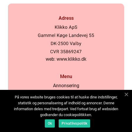
Adress
web:
www.klikko.dk
Menu
Annonsering
Om oss
På vores website bruges cookies til at huske dine indstillinger,
Cookies
statistik og personalisering af indhold og annoncer. Denne
information deles med tredjepart. Ved fortsat brug af websiden
Kontakta oss
godkender du cookiepolitikken.
Sitemap
Ok
Privatlivspolitik