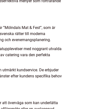
adseffektiva menyer som fortfarande
 är ”Mölndals Mat & Fest”, som är
 svenska rätter till moderna
ering och evenemangsplanering.
 matupplevelser med noggrant utvalda
p av catering vara den perfekta
h utmärkt kundservice. De erbjuder
jänster efter kundens specifika behov
er att överväga som kan underlätta
t affärsmöte eller en avslappnad