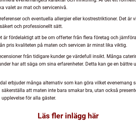
a valet av mat och servicenivå.
ferenser och eventuella allergier eller kostrestriktioner. Det är vi
äkert och professionellt sätt.
t är fördelaktigt att be om offerter från flera företag och jämfö
ifrån pris kvaliteten på maten och servicen är minst lika viktig.
censioner från tidigare kunder ge värdefull insikt. Många cateri
 kunder har att säga om sina erfarenheter. Detta kan ge en bättr
dal erbjuder många alternativ som kan göra vilket evenemang so
säkerställa att maten inte bara smakar bra, utan också presenteras
g upplevelse för alla gäster.
Läs fler inlägg här