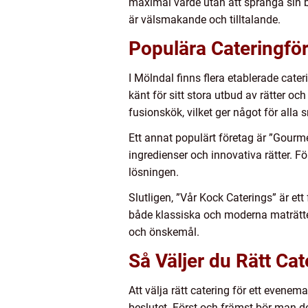
maximal värde utan att spränga sin b
är välsmakande och tilltalande.
Populära Cateringför
I Mölndal finns flera etablerade cate
känt för sitt stora utbud av rätter oc
fusionskök, vilket ger något för all
Ett annat populärt företag är ”Gourm
ingredienser och innovativa rätter. Fö
lösningen.
Slutligen, ”Vår Kock Caterings” är e
både klassiska och moderna maträtter,
och önskemål.
Så Väljer du Rätt Ca
Att välja rätt catering för ett even
beslutet. Först och främst bör man de