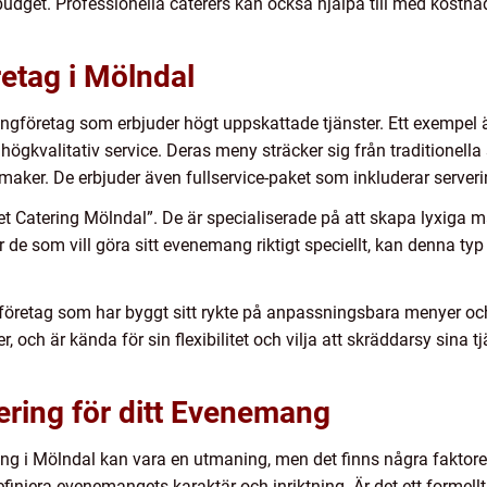
udget. Professionella caterers kan också hjälpa till med kostn
etag i Mölndal
ringföretag som erbjuder högt uppskattade tjänster. Ett exempel
h högkvalitativ service. Deras meny sträcker sig från traditionella
a smaker. De erbjuder även fullservice-paket som inkluderar serv
et Catering Mölndal”. De är specialiserade på att skapa lyxiga
r de som vill göra sitt evenemang riktigt speciellt, kan denna ty
tt företag som har byggt sitt rykte på anpassningsbara menyer oc
 och är kända för sin flexibilitet och vilja att skräddarsy sina t
tering för ditt Evenemang
emang i Mölndal kan vara en utmaning, men det finns några faktor
finiera evenemangets karaktär och inriktning. Är det ett formell