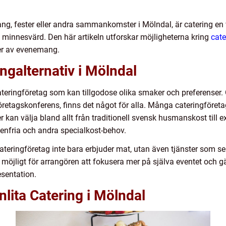
ang, fester eller andra sammankomster i Mölndal, är catering en
en minnesvärd. Den här artikeln utforskar möjligheterna kring
cate
per av evenemang.
ngalternativ i Mölndal
cateringföretag som kan tillgodose olika smaker och preferenser
företagskonferens, finns det något för alla. Många cateringföreta
er kan välja bland allt från traditionell svensk husmanskost till 
utenfria och andra specialkost-behov.
a cateringföretag inte bara erbjuder mat, utan även tjänster som s
 möjligt för arrangören att fokusera mer på själva eventet och gä
sentation.
nlita Catering i Mölndal