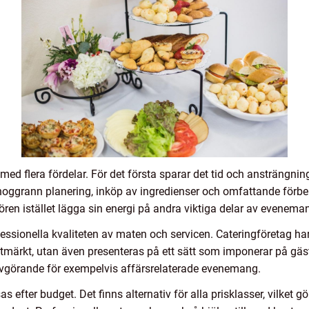
ed flera fördelar. För det första sparar det tid och ansträngning.
 noggrann planering, inköp av ingredienser och omfattande förb
ngören istället lägga sin energi på andra viktiga delar av evenem
essionella kvaliteten av maten och servicen. Cateringföretag har 
tmärkt, utan även presenteras på ett sätt som imponerar på gäs
 avgörande för exempelvis affärsrelaterade evenemang.
 efter budget. Det finns alternativ för alla prisklasser, vilket gö