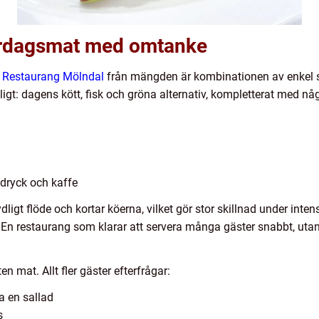
vardagsmat med omtanke
d
Restaurang Mölndal
från mängden är kombinationen av enkel s
ligt: dagens kött, fisk och gröna alternativ, kompletterat med någ
 dryck och kaffe
ydligt flöde och kortar köerna, vilket gör stor skillnad under in
et. En restaurang som klarar att servera många gäster snabbt, uta
 mat. Allt fler gäster efterfrågar:
a en sallad
s