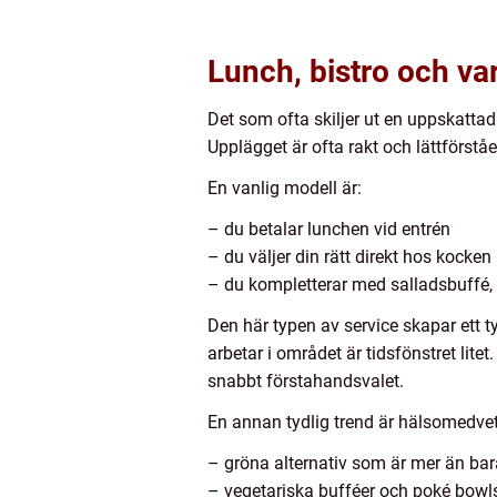
Lunch, bistro och 
Det som ofta skiljer ut en uppskatta
Upplägget är ofta rakt och lättförståe
En vanlig modell är:
– du betalar lunchen vid entrén
– du väljer din rätt direkt hos kocken
– du kompletterar med salladsbuffé,
Den här typen av service skapar ett t
arbetar i området är tidsfönstret lit
snabbt förstahandsvalet.
En annan tydlig trend är hälsomedveten
– gröna alternativ som är mer än bar
– vegetariska bufféer och poké bowl