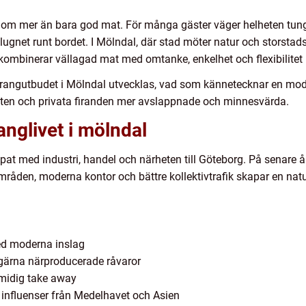
om mer än bara god mat. För många gäster väger helheten tungt
gnet runt bordet. I Mölndal, där stad möter natur och storstadspu
kombinerar vällagad mat med omtanke, enkelhet och flexibilitet b
aurangutbudet i Mölndal utvecklas, vad som kännetecknar en mod
ten och privata firanden mer avslappnade och minnesvärda.
anglivet i mölndal
pat med industri, handel och närheten till Göteborg. På senare år
åden, moderna kontor och bättre kollektivtrafik skapar en natur
ed moderna inslag
ärna närproducerade råvaror
smidig take away
d influenser från Medelhavet och Asien