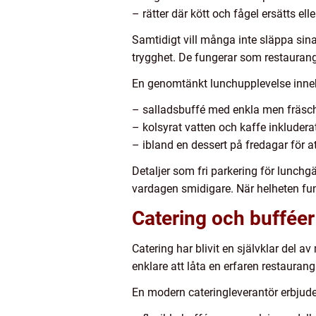
– rätter där kött och fågel ersätts e
Samtidigt vill många inte släppa sina
trygghet. De fungerar som restaurang
En genomtänkt lunchupplevelse inneh
– salladsbuffé med enkla men fräsch
– kolsyrat vatten och kaffe inkluderat
– ibland en dessert på fredagar för a
Detaljer som fri parkering för lunchg
vardagen smidigare. När helheten funge
Catering och bufféer
Catering har blivit en självklar del 
enklare att låta en erfaren restaurang
En modern cateringleverantör erbjude