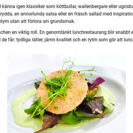
l känna igen klassiker som köttbullar, wallenbergare eller ugns
krydda, en annorlunda salsa eller en fräsch sallad med inspirati
tym utan att förlora sin grundsmak.
nchen en viktig roll. En genomtänkt lunchrestaurang blir snabbt
e får: tydliga rätter, jämn kvalitet och en rytm som gör att lun