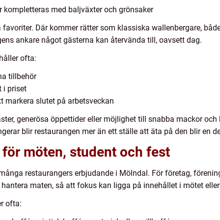
ller kompletteras med baljväxter och grönsaker
 favoriter. Där kommer rätter som klassiska wallenbergare, både
ens ankare något gästerna kan återvända till, oavsett dag.
åller ofta:
a tillbehör
 i priset
tt markera slutet på arbetsveckan
äster, generösa öppettider eller möjlighet till snabba mackor och
rar blir restaurangen mer än ett ställe att äta på den blir en de
 för möten, student och fest
av många restaurangers erbjudande i Mölndal. För företag, förenin
 hantera maten, så att fokus kan ligga på innehållet i mötet eller
r ofta: