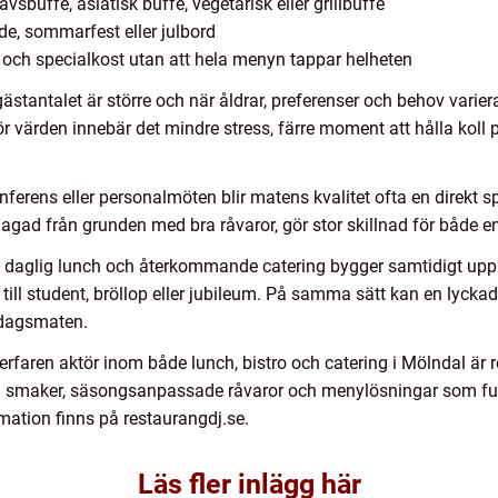
sbuffé, asiatisk buffé, vegetarisk eller grillbuffé
de, sommarfest eller julbord
ier och specialkost utan att hela menyn tappar helheten
ästantalet är större och när åldrar, preferenser och behov varier
 värden innebär det mindre stress, färre moment att hålla koll p
onferens eller personalmöten blir matens kvalitet ofta en direkt 
agad från grunden med bra råvaror, gör stor skillnad för både 
daglig lunch och återkommande catering bygger samtidigt upp e
ll student, bröllop eller jubileum. På samma sätt kan en lyckad
ardagsmaten.
erfaren aktör inom både lunch, bistro och catering i Mölndal är re
ka smaker, säsongsanpassade råvaror och menylösningar som fung
ation finns på restaurangdj.se.
Läs fler inlägg här