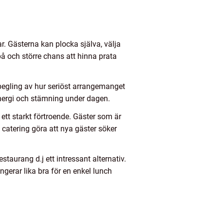
ar. Gästerna kan plocka själva, välja
å och större chans att hinna prata
spegling av hur seriöst arrangemanget
energi och stämning under dagen.
tt starkt förtroende. Gäster som är
 catering göra att nya gäster söker
staurang d.j ett intressant alternativ.
erar lika bra för en enkel lunch