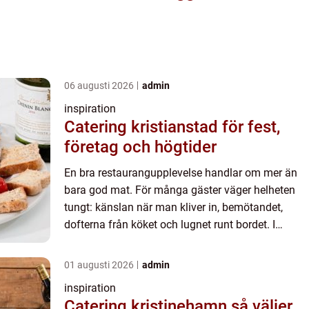
06 augusti 2026
admin
inspiration
Catering kristianstad för fest,
företag och högtider
En bra restaurangupplevelse handlar om mer än
bara god mat. För många gäster väger helheten
tungt: känslan när man kliver in, bemötandet,
dofterna från köket och lugnet runt bordet. I
Mölndal, där stad möter natur och storstadspuls
ligger ett par hål...
01 augusti 2026
admin
inspiration
Catering kristinehamn så väljer