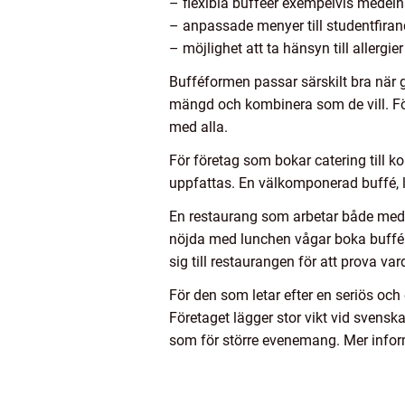
– flexibla bufféer exempelvis medelhav
– anpassade menyer till studentfiran
– möjlighet att ta hänsyn till allerg
Bufféformen passar särskilt bra när g
mängd och kombinera som de vill. För
med alla.
För företag som bokar catering till k
uppfattas. En välkomponerad buffé, l
En restaurang som arbetar både med 
nöjda med lunchen vågar boka buffé ti
sig till restaurangen för att prova v
För den som letar efter en seriös och 
Företaget lägger stor vikt vid svens
som för större evenemang. Mer inform