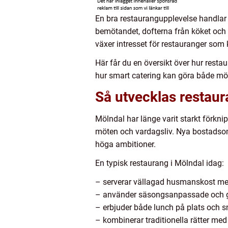
En bra restaurangupplevelse handlar 
bemötandet, dofterna från köket och lu
växer intresset för restauranger som 
Här får du en översikt över hur rest
hur smart catering kan göra både mö
Så utvecklas restaur
Mölndal har länge varit starkt förknip
möten och vardagsliv. Nya bostadsomr
höga ambitioner.
En typisk restaurang i Mölndal idag:
– serverar vällagad husmanskost m
– använder säsongsanpassade och g
– erbjuder både lunch på plats och 
– kombinerar traditionella rätter me