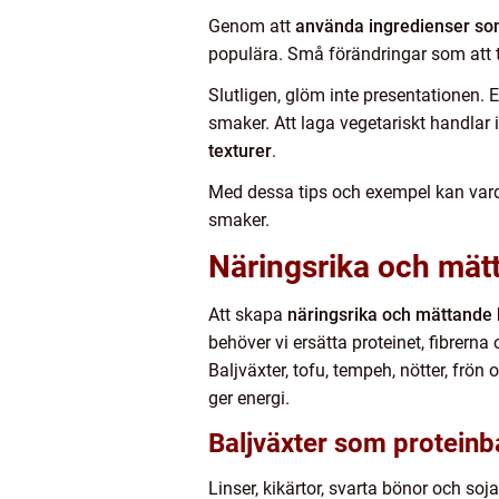
Genom att
använda ingredienser som
populära. Små förändringar som att ti
Slutligen, glöm inte presentationen. 
smaker. Att laga vegetariskt handlar
texturer
.
Med dessa tips och exempel kan varda
smaker.
Näringsrika och mätt
Att skapa
näringsrika och mättande k
behöver vi ersätta proteinet, fibrern
Baljväxter, tofu, tempeh, nötter, frö
ger energi.
Baljväxter som proteinb
Linser, kikärtor, svarta bönor och soj