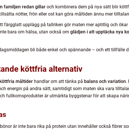
 familjen redan gillar
och kombinera dem på nya sätt blir köttf
llsätta nötter, frön eller ost kan göra måltiden ännu mer tilltal
Ett färgglatt upplägg på tallriken gör maten mer aptitlig och öka
 inte bara om hälsa, utan också om
glädjen i att upptäcka nya 
gsmiddagen bli både enkel och spännande – och ett tillfälle där 
ande köttfria alternativ
öttfria måltider
handlar om att tänka på
balans och variation
.
a och energin på andra sätt, samtidigt som maten ska vara tillta
n och fullkornsprodukter är utmärkta byggstenar för att skapa nä
as
abönor är inte bara rika på protein utan innehåller också fibrer so