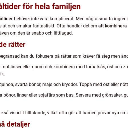
ltider för hela familjen
åltider
behöver inte vara komplicerat. Med några smarta ingredi
e ut och smakar fantastiskt. Ofta handlar det om
att kombinera 
 även om den är snabb och lättlagad.
e rätter
 begränsad kan du fokusera på rätter som kräver få steg men ändå
 mot linser eller quorn och kombinera med tomatsås, ost och zuc
ik.
quinoa, svarta bönor, majs och kryddor. Toppa med ost eller nött
 bönor, linser eller sojafärs som bas. Servera med grönsaker, g
kså visuellt tilltalande, vilket ofta gör att barnen provar nya sm
må detaljer