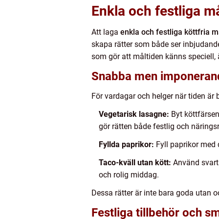
Enkla och festliga må
Att laga
enkla och festliga köttfria m
skapa rätter som både ser inbjudand
som gör att måltiden känns speciell,
Snabba men imponerand
För vardagar och helger när tiden är
Vegetarisk lasagne:
Byt köttfärsen
gör rätten både festlig och näringsr
Fyllda paprikor:
Fyll paprikor med 
Taco-kväll utan kött:
Använd svarta
och rolig middag.
Dessa rätter är inte bara goda utan oc
Festliga tillbehör och s