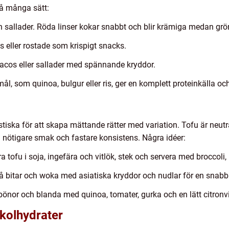
å många sätt:
h sallader. Röda linser kokar snabbt och blir krämiga medan grön
 eller rostade som krispigt snacks.
tacos eller sallader med spännande kryddor.
l, som quinoa, bulgur eller ris, ger en komplett proteinkälla o
ska för att skapa mättande rätter med variation. Tofu är neutra
nötigare smak och fastare konsistens. Några idéer:
 tofu i soja, ingefära och vitlök, stek och servera med broccoli
 bitar och woka med asiatiska kryddor och nudlar för en snabb
r och blanda med quinoa, tomater, gurka och en lätt citronvi
kolhydrater