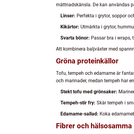
mättnadskänsla. De kan användas p
Linser:
Perfekta i grytor, soppor oc
Kikärtor:
Utmärkta i grytor, hummus
Svarta bönor:
Passar bra i wraps, 
Att kombinera baljväxter med spannmå
Gröna proteinkällor
Tofu, tempeh och edamame är fantasti
och marinader, medan tempeh har en 
Stekt tofu med grönsaker:
Marinera
Tempeh-stir fry:
Skär tempeh i små
Edamame-sallad:
Koka edamameböno
Fibrer och hälsosamma 