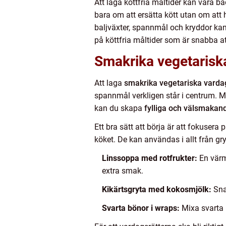
Att laga köttfria måltider kan vara b
bara om att ersätta kött utan om att 
baljväxter, spannmål och kryddor kan 
på köttfria måltider som är snabba att
Smakrika vegetarisk
Att laga
smakrika vegetariska varda
spannmål verkligen står i centrum. Må
kan du skapa
fylliga och välsmakand
Ett bra sätt att börja är att fokusera 
köket. De kan användas i allt från gr
Linssoppa med rotfrukter:
En värma
extra smak.
Kikärtsgryta med kokosmjölk:
Snab
Svarta bönor i wraps:
Mixa svarta 