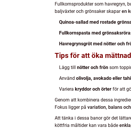
Fullkornsprodukter som havregryn, bu
baljväxter och grönsaker skapar
en k
Quinoa-sallad med rostade grönsa
Fullkornspasta med grönsaksröra
Havregrynsgröt med nötter och fr
Tips för att öka mättna
Lägg till
nötter och frön
som topping
Använd
olivolja, avokado eller tahi
Variera
kryddor och örter
för att g
Genom att kombinera dessa ingredi
Fokus ligger på
variation, balans oc
Att tänka i dessa banor gör det lätta
köttfria måltider kan vara både
enkla