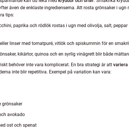
igt spännande kan du leka med
kryddor och örter
. Smakrika krydd
fter även de enklaste ingredienserna. Att rosta grönsaker i ugn 
a tips:
chini, paprika och rödlök rostas i ugn med olivolja, salt, peppar 
ler linser med tomatpuré, vitlök och spiskummin för en smakrik 
saker, kikärtor, quinoa och en syrlig vinägrett blir både mätta
kt behöver inte vara komplicerat. En bra strategi är att
variera
erna inte blir repetitiva. Exempel på variation kan vara:
e grönsaker
 och avokado
med ost och spenat