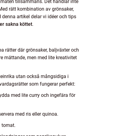
v maten tillsammans. Det handlar inte
 Med rätt kombination av grönsaker,
enna artikel delar vi idéer och tips
er sakna köttet
.
a rätter där grönsaker, baljväxter och
re mättande, men med lite kreativitet
roteinrika utan också mångsidiga i
 vardagsrätter som fungerar perfekt:
dda med lite curry och ingefära för
servera med ris eller quinoa.
h tomat.