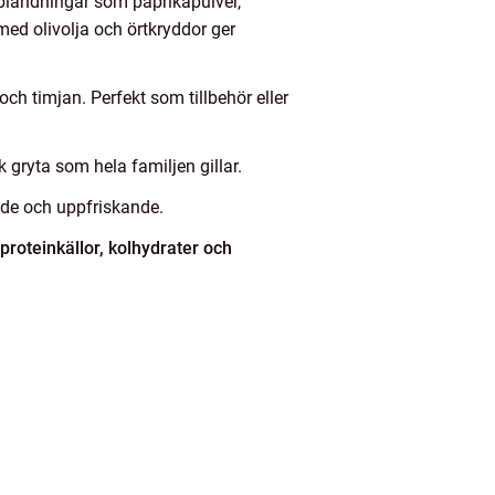
blandningar som paprikapulver,
med olivolja och örtkryddor ger
och timjan. Perfekt som tillbehör eller
gryta som hela familjen gillar.
nde och uppfriskande.
 proteinkällor, kolhydrater och