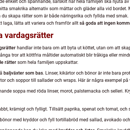
åde enkelt och spännande, särskilt när hela familjen ska njuta a
hitta smakrika alternativ som mättar och gläder alla vid bordet.
du skapa rätter som är både näringsrika och fyllda med smak. I d
 laga, lätta att variera och framför allt
så goda att ingen komm
a vardagsrätter
gsrätter
handlar inte bara om att byta ut köttet, utan om att skap
nga tror att köttfria måltider automatiskt blir tråkiga eller mind
e rätter
som hela familjen uppskattar.
på
baljväxter som bas
. Linser, kikärtor och bönor är inte bara p
ytor och soppor till sallader och wraps. Här är några exempel på
nde soppa med röda linser, morot, palsternacka och selleri. Kry
bt, krämigt och fylligt. Tillsätt paprika, spenat och tomat, och 
bönor med kryddor och fyll tortillabröd med sallad, avokado oc