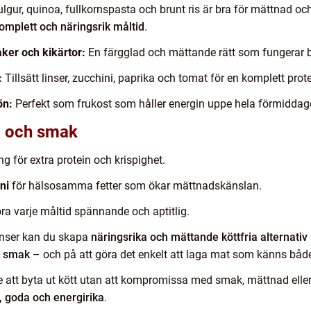
lgur, quinoa, fullkornspasta och brunt ris är bra för mättnad o
omplett och näringsrik måltid
.
ker och kikärtor:
En färgglad och mättande rätt som fungerar b
:
Tillsätt linser, zucchini, paprika och tomat för en komplett prote
ön:
Perfekt som frukost som håller energin uppe hela förmiddag
d och smak
 för extra protein och krispighet.
ni
för hälsosamma fetter som ökar mättnadskänslan.
öra varje måltid spännande och aptitlig.
enser kan du skapa
näringsrika och mättande köttfria alternativ
h smak
– och på att göra det enkelt att laga mat som känns både 
re att byta ut kött utan att kompromissa med smak, mättnad eller 
, goda och energirika
.