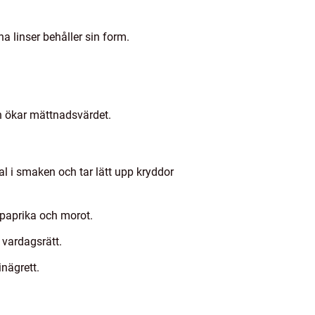
a linser behåller sin form.
ch ökar mättnadsvärdet.
l i smaken och tar lätt upp kryddor
, paprika och morot.
 vardagsrätt.
nägrett.