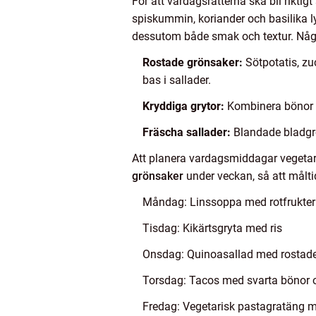
För att vardagsrätterna ska bli rikt
spiskummin, koriander och basilika ly
dessutom både smak och textur. Någr
Rostade grönsaker:
Sötpotatis, zuc
bas i sallader.
Kryddiga grytor:
Kombinera bönor el
Fräscha sallader:
Blandade bladgrön
Att planera vardagsmiddagar vegetaris
grönsaker
under veckan, så att måltid
Måndag: Linssoppa med rotfrukter
Tisdag: Kikärtsgryta med ris
Onsdag: Quinoasallad med rostad
Torsdag: Tacos med svarta bönor
Fredag: Vegetarisk pastagratäng 