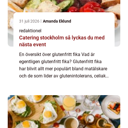
31 juli 2026
Amanda Eklund
redaktionel
Catering stockholm så lyckas du med
nästa event
En översikt över glutenfritt fika Vad är
egentligen glutenfritt fika? Glutenfritt fika
har blivit allt mer populärt bland matälskare
och de som lider av glutenintolerans, celiaki
eller väljer att äta glutenfritt av andra
anledningar. Konceptet innebä...