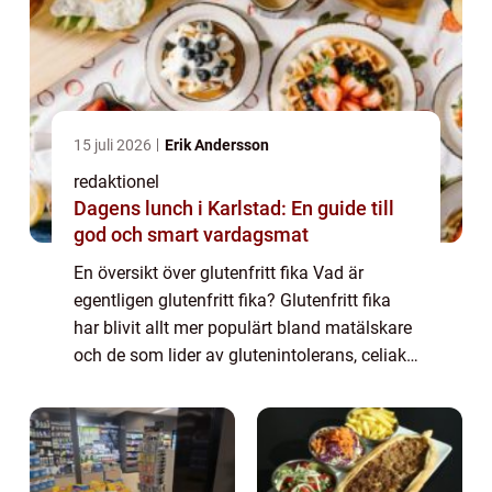
15 juli 2026
Erik Andersson
redaktionel
Dagens lunch i Karlstad: En guide till
god och smart vardagsmat
En översikt över glutenfritt fika Vad är
egentligen glutenfritt fika? Glutenfritt fika
har blivit allt mer populärt bland matälskare
och de som lider av glutenintolerans, celiaki
eller väljer att äta glutenfritt av andra
anledningar. Konceptet innebä...