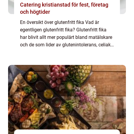
Catering kristianstad för fest, företag
och högtider
En översikt över glutenfritt fika Vad är
egentligen glutenfritt fika? Glutenfritt fika
har blivit allt mer populärt bland matälskare
och de som lider av glutenintolerans, celiaki
eller väljer att äta glutenfritt av andra
anledningar. Konceptet innebä...