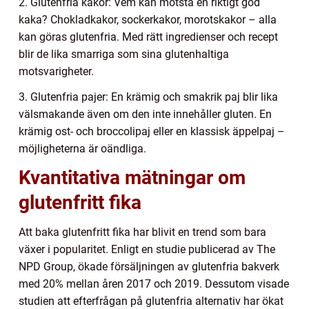
2. Glutenfria kakor: Vem kan motstå en riktigt god
kaka? Chokladkakor, sockerkakor, morotskakor – alla
kan göras glutenfria. Med rätt ingredienser och recept
blir de lika smarriga som sina glutenhaltiga
motsvarigheter.
3. Glutenfria pajer: En krämig och smakrik paj blir lika
välsmakande även om den inte innehåller gluten. En
krämig ost- och broccolipaj eller en klassisk äppelpaj –
möjligheterna är oändliga.
Kvantitativa mätningar om
glutenfritt fika
Att baka glutenfritt fika har blivit en trend som bara
växer i popularitet. Enligt en studie publicerad av The
NPD Group, ökade försäljningen av glutenfria bakverk
med 20% mellan åren 2017 och 2019. Dessutom visade
studien att efterfrågan på glutenfria alternativ har ökat