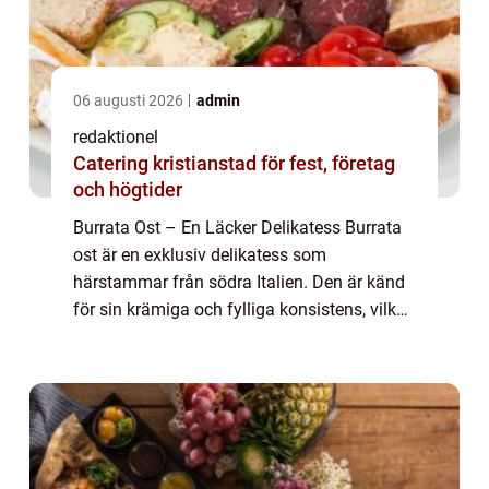
06 augusti 2026
admin
redaktionel
Catering kristianstad för fest, företag
och högtider
Burrata Ost – En Läcker Delikatess Burrata
ost är en exklusiv delikatess som
härstammar från södra Italien. Den är känd
för sin krämiga och fylliga konsistens, vilket
gör den till en favorit hos matälskare världen
över. I denna artikel kommer v...