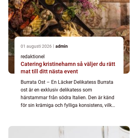
01 augusti 2026
admin
redaktionel
Catering kristinehamn så väljer du rätt
mat till ditt nästa event
Burrata Ost – En Läcker Delikatess Burrata
ost är en exklusiv delikatess som
härstammar från södra Italien. Den är känd
för sin krämiga och fylliga konsistens, vilket
gör den till en favorit hos matälskare världen
över. I denna artikel kommer v...