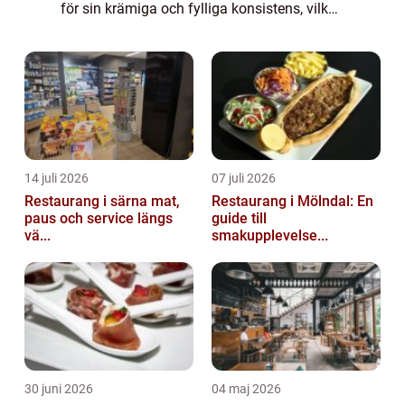
för sin krämiga och fylliga konsistens, vilket
gör den till en favorit hos matälskare världen
över. I denna artikel kommer v...
14 juli 2026
07 juli 2026
Restaurang i särna mat,
Restaurang i Mölndal: En
paus och service längs
guide till
vä...
smakupplevelse...
30 juni 2026
04 maj 2026