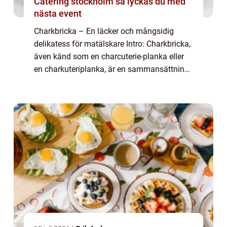
Catering stockholm så lyckas du med
nästa event
Charkbricka – En läcker och mångsidig
delikatess för matälskare Intro: Charkbricka,
även känd som en charcuterie-planka eller
en charkuteriplanka, är en sammansättning
av olika delikatesser och charkuterivaror.
Denna aptitretare har på senare t...