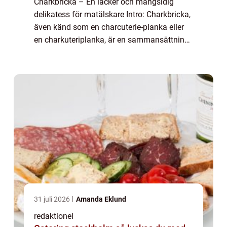
Charkbricka – En läcker och mångsidig
delikatess för matälskare Intro: Charkbricka,
även känd som en charcuterie-planka eller
en charkuteriplanka, är en sammansättning
av olika delikatesser och charkuterivaror.
Denna aptitretare har på senare t...
31 juli 2026
Amanda Eklund
redaktionel