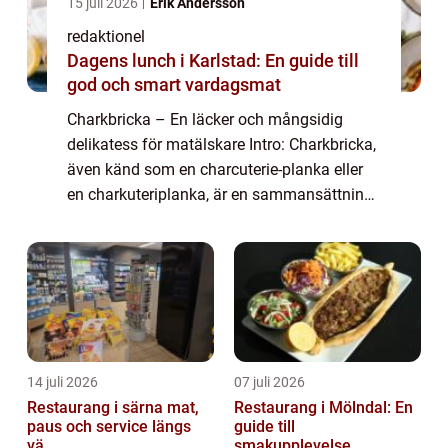
15 juli 2026
Erik Andersson
redaktionel
Dagens lunch i Karlstad: En guide till
god och smart vardagsmat
Charkbricka – En läcker och mångsidig
delikatess för matälskare Intro: Charkbricka,
även känd som en charcuterie-planka eller
en charkuteriplanka, är en sammansättning
av olika delikatesser och charkuterivaror.
Denna aptitretare har på senare t...
14 juli 2026
07 juli 2026
Restaurang i särna mat,
Restaurang i Mölndal: En
paus och service längs
guide till
vä...
smakupplevelse...