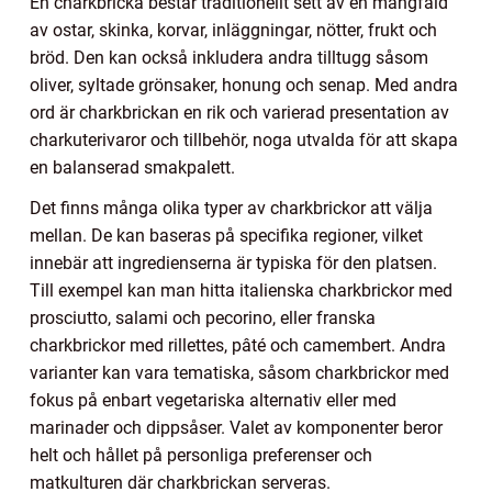
En charkbricka består traditionellt sett av en mångfald
av ostar, skinka, korvar, inläggningar, nötter, frukt och
bröd. Den kan också inkludera andra tilltugg såsom
oliver, syltade grönsaker, honung och senap. Med andra
ord är charkbrickan en rik och varierad presentation av
charkuterivaror och tillbehör, noga utvalda för att skapa
en balanserad smakpalett.
Det finns många olika typer av charkbrickor att välja
mellan. De kan baseras på specifika regioner, vilket
innebär att ingredienserna är typiska för den platsen.
Till exempel kan man hitta italienska charkbrickor med
prosciutto, salami och pecorino, eller franska
charkbrickor med rillettes, pâté och camembert. Andra
varianter kan vara tematiska, såsom charkbrickor med
fokus på enbart vegetariska alternativ eller med
marinader och dippsåser. Valet av komponenter beror
helt och hållet på personliga preferenser och
matkulturen där charkbrickan serveras.