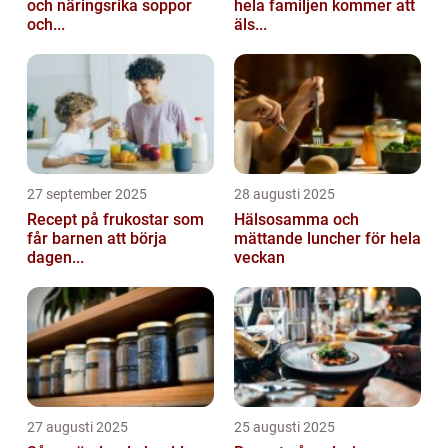
och näringsrika soppor
hela familjen kommer att
och...
äls...
27 september 2025
28 augusti 2025
Recept på frukostar som
Hälsosamma och
får barnen att börja
mättande luncher för hela
dagen...
veckan
27 augusti 2025
25 augusti 2025