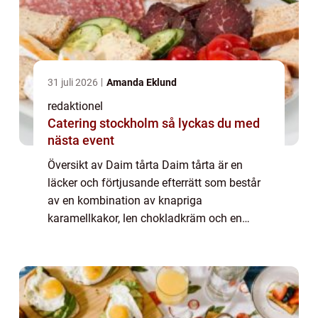
31 juli 2026
Amanda Eklund
redaktionel
Catering stockholm så lyckas du med
nästa event
Översikt av Daim tårta Daim tårta är en
läcker och förtjusande efterrätt som består
av en kombination av knapriga
karamellkakor, len chokladkräm och en
generös mängd daim-karamellströssel.
Denna tårta är en favorit bland många
matentusiaster och erbj...