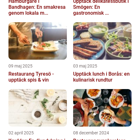
Hamburgare i
Upptäck delikatessbutik i
Bandhagen: En smakresa
Smögen: En
genom lokala m...
gastronomisk ...
09 maj 2025
03 maj 2025
Restaurang Tyresö -
Upptäck lunch i Borås: en
upptäck spis & vin
kulinarisk rundtur
02 april 2025
08 december 2024