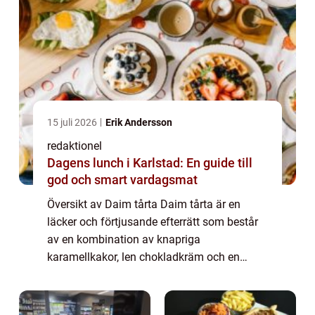
15 juli 2026
Erik Andersson
redaktionel
Dagens lunch i Karlstad: En guide till
god och smart vardagsmat
Översikt av Daim tårta Daim tårta är en
läcker och förtjusande efterrätt som består
av en kombination av knapriga
karamellkakor, len chokladkräm och en
generös mängd daim-karamellströssel.
Denna tårta är en favorit bland många
matentusiaster och erbj...