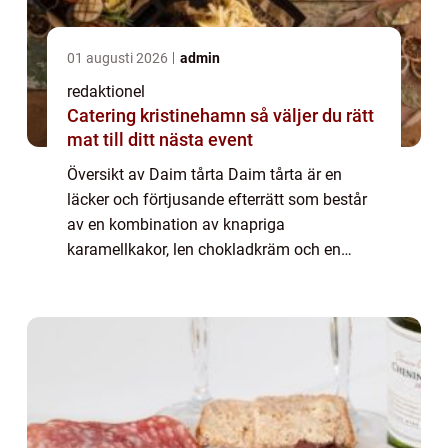
01 augusti 2026
admin
redaktionel
Catering kristinehamn så väljer du rätt
mat till ditt nästa event
Översikt av Daim tårta Daim tårta är en
läcker och förtjusande efterrätt som består
av en kombination av knapriga
karamellkakor, len chokladkräm och en
generös mängd daim-karamellströssel.
Denna tårta är en favorit bland många
matentusiaster och erbj...