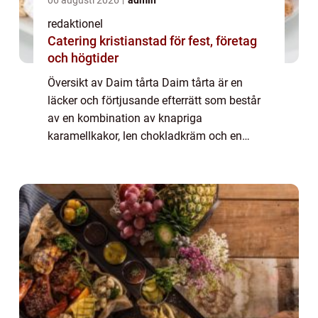
06 augusti 2026
admin
redaktionel
Catering kristianstad för fest, företag
och högtider
Översikt av Daim tårta Daim tårta är en
läcker och förtjusande efterrätt som består
av en kombination av knapriga
karamellkakor, len chokladkräm och en
generös mängd daim-karamellströssel.
Denna tårta är en favorit bland många
matentusiaster och erbj...