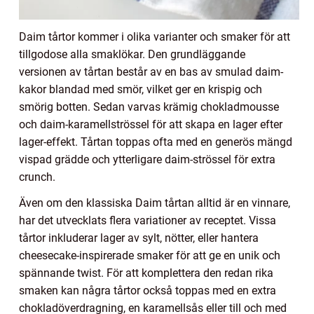
Daim tårtor kommer i olika varianter och smaker för att
tillgodose alla smaklökar. Den grundläggande
versionen av tårtan består av en bas av smulad daim-
kakor blandad med smör, vilket ger en krispig och
smörig botten. Sedan varvas krämig chokladmousse
och daim-karamellströssel för att skapa en lager efter
lager-effekt. Tårtan toppas ofta med en generös mängd
vispad grädde och ytterligare daim-strössel för extra
crunch.
Även om den klassiska Daim tårtan alltid är en vinnare,
har det utvecklats flera variationer av receptet. Vissa
tårtor inkluderar lager av sylt, nötter, eller hantera
cheesecake-inspirerade smaker för att ge en unik och
spännande twist. För att komplettera den redan rika
smaken kan några tårtor också toppas med en extra
chokladöverdragning, en karamellsås eller till och med