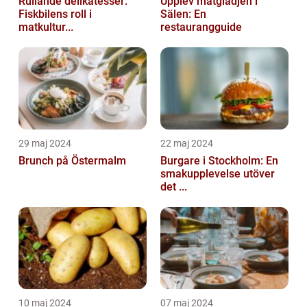
Rullande delikatesser:
Upplev matglädjen i
Fiskbilens roll i
Sälen: En
matkultur...
restaurangguide
29 maj 2024
22 maj 2024
Brunch på Östermalm
Burgare i Stockholm: En
smakupplevelse utöver
det ...
10 maj 2024
07 maj 2024