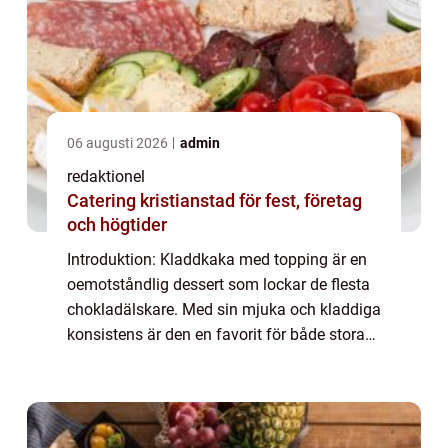
06 augusti 2026
admin
redaktionel
Catering kristianstad för fest, företag
och högtider
Introduktion: Kladdkaka med topping är en
oemotståndlig dessert som lockar de flesta
chokladälskare. Med sin mjuka och kladdiga
konsistens är den en favorit för både stora
och små. I denna artikel kommer vi att ta en
närmare titt på vad kladdkaka med...