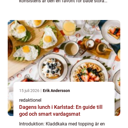
konsistens är den en favorit för både stora
och små. I denna artikel kommer vi att ta en
närmare titt på vad kladdkaka med...
15 juli 2026
Erik Andersson
redaktionel
Dagens lunch i Karlstad: En guide till
god och smart vardagsmat
Introduktion: Kladdkaka med topping är en