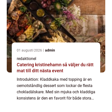
01 augusti 2026
admin
redaktionel
Catering kristinehamn så väljer du rätt
mat till ditt nästa event
Introduktion: Kladdkaka med topping är en
oemotståndlig dessert som lockar de flesta
chokladälskare. Med sin mjuka och kladdiga
konsistens är den en favorit för både stora
och små. I denna artikel kommer vi att ta en
närmare titt på vad kladdkaka med...