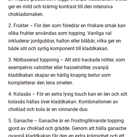
ger en mild och krämig kontrast till den intensiva
chokladsmaken.
2. Frukter – För den som föredrar en friskare smak kan
olika frukter användas som topping. Vanliga val
inkluderar jordgubbar, hallon eller blåbär, vilka ger en
både söt och syrlig komponent till kladdkakan.
3. Nötbaserad toppning – Att strö hackade nötter, som
exempelvis valnötter eller hasselnötter, ovanpå
kladdkakan skapar en härlig knaprig textur som
kompletterar den lena smeten.
4. Kolasås – För en extra lyxig touch kan en len och söt
kolasås hällas över kladdkakan. Kombinationen av
choklad och kola är en vinnande duo.
5. Ganache – Ganache är en frostingliknande topping
gjord av choklad och grädde. Genom att hälla ganache
ovanpå kladdkakan får den en extra krämighet och ett