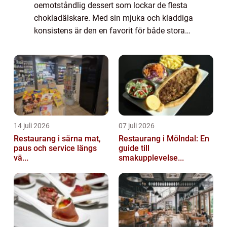
oemotståndlig dessert som lockar de flesta
chokladälskare. Med sin mjuka och kladdiga
konsistens är den en favorit för både stora
och små. I denna artikel kommer vi att ta en
närmare titt på vad kladdkaka med...
14 juli 2026
07 juli 2026
Restaurang i särna mat,
Restaurang i Mölndal: En
paus och service längs
guide till
vä...
smakupplevelse...