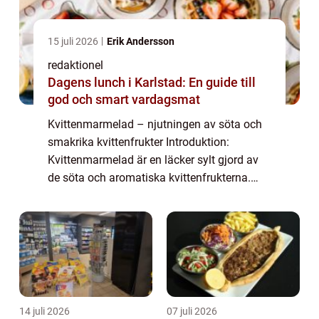
15 juli 2026
Erik Andersson
redaktionel
Dagens lunch i Karlstad: En guide till
god och smart vardagsmat
Kvittenmarmelad – njutningen av söta och
smakrika kvittenfrukter Introduktion:
Kvittenmarmelad är en läcker sylt gjord av
de söta och aromatiska kvittenfrukterna.
Med sin rika smak, perfekta balans mellan
sötma och syra, samt en marmeladig kons...
14 juli 2026
07 juli 2026