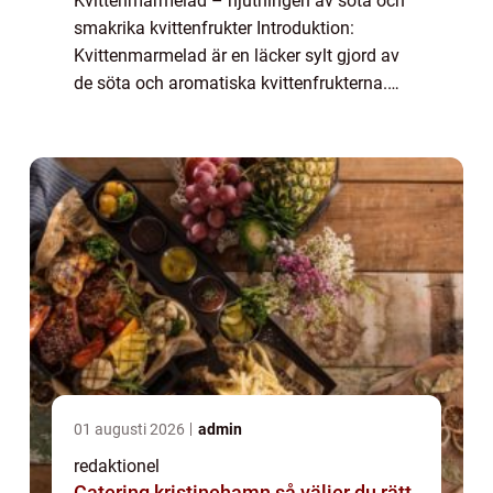
Kvittenmarmelad – njutningen av söta och
smakrika kvittenfrukter Introduktion:
Kvittenmarmelad är en läcker sylt gjord av
de söta och aromatiska kvittenfrukterna.
Med sin rika smak, perfekta balans mellan
sötma och syra, samt en marmeladig kons...
01 augusti 2026
admin
redaktionel
Catering kristinehamn så väljer du rätt