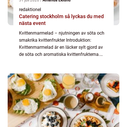
31 juli 2026
Amanda Eklund
redaktionel
Catering stockholm så lyckas du med
nästa event
Kvittenmarmelad – njutningen av söta och
smakrika kvittenfrukter Introduktion:
Kvittenmarmelad är en läcker sylt gjord av
de söta och aromatiska kvittenfrukterna.
Med sin rika smak, perfekta balans mellan
sötma och syra, samt en marmeladig kons...