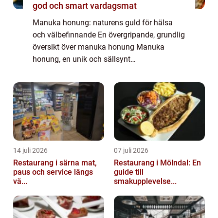
god och smart vardagsmat
Manuka honung: naturens guld för hälsa
och välbefinnande En övergripande, grundlig
översikt över manuka honung Manuka
honung, en unik och sällsynt
honungsvariant från Nya Zeeland, har på
senare tid blivit allt populärare över hela
världen. Dess disti...
14 juli 2026
07 juli 2026
Restaurang i särna mat,
Restaurang i Mölndal: En
paus och service längs
guide till
vä...
smakupplevelse...