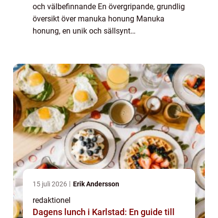
och välbefinnande En övergripande, grundlig
översikt över manuka honung Manuka
honung, en unik och sällsynt
honungsvariant från Nya Zeeland, har på
senare tid blivit allt populärare över hela
världen. Dess disti...
15 juli 2026
Erik Andersson
redaktionel
Dagens lunch i Karlstad: En guide till