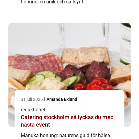
honung, en unik och sällsynt
honungsvariant från Nya Zeeland, har på
senare tid blivit allt populärare över hela
världen. Dess disti...
31 juli 2026
Amanda Eklund
redaktionel
Catering stockholm så lyckas du med
nästa event
Manuka honung: naturens guld för hälsa