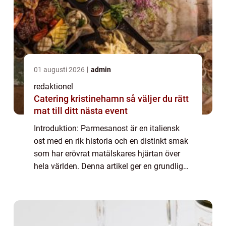
01 augusti 2026
admin
redaktionel
Catering kristinehamn så väljer du rätt
mat till ditt nästa event
Introduktion: Parmesanost är en italiensk
ost med en rik historia och en distinkt smak
som har erövrat matälskares hjärtan över
hela världen. Denna artikel ger en grundlig
översikt över denna osts historia, dess olika
typer, mätningar och hur de skil...