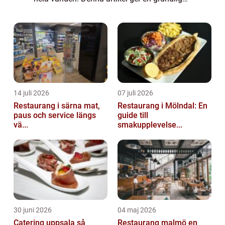
översikt över denna osts historia, dess olika
typer, mätningar och hur de skil...
14 juli 2026
07 juli 2026
Restaurang i särna mat,
Restaurang i Mölndal: En
paus och service längs
guide till
vä...
smakupplevelse...
30 juni 2026
04 maj 2026
Catering uppsala så
Restaurang malmö en