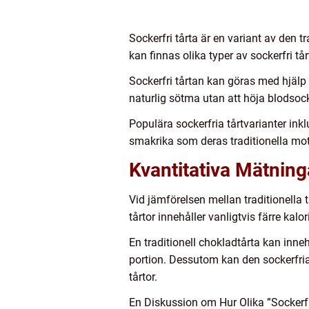
Sockerfri tårta är en variant av den 
kan finnas olika typer av sockerfri t
Sockerfri tårtan kan göras med hjälp
naturlig sötma utan att höja blodsock
Populära sockerfria tårtvarianter ink
smakrika som deras traditionella mots
Kvantitativa Mätning
Vid jämförelsen mellan traditionella t
tårtor innehåller vanligtvis färre ka
En traditionell chokladtårta kan inne
portion. Dessutom kan den sockerfria
tårtor.
En Diskussion om Hur Olika ”Sockerfr