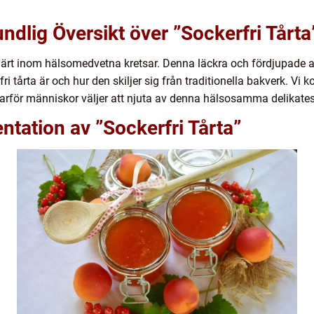
ndlig Översikt över ”Sockerfri Tårta
pulärt inom hälsomedvetna kretsar. Denna läckra och fördjupade a
i tårta är och hur den skiljer sig från traditionella bakverk. Vi 
 varför människor väljer att njuta av denna hälsosamma delikates
tation av ”Sockerfri Tårta”