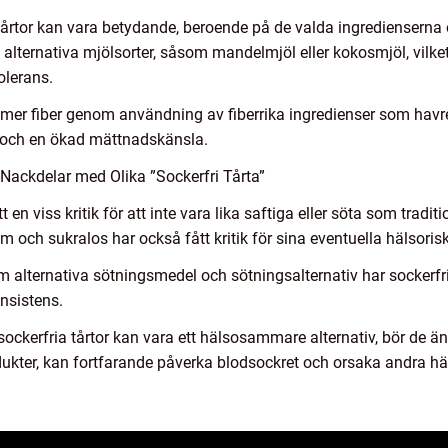
 tårtor kan vara betydande, beroende på de valda ingrediensern
alternativa mjölsorter, såsom mandelmjöl eller kokosmjöl, vilket g
olerans.
 mer fiber genom användning av fiberrika ingredienser som havre
g och en ökad mättnadskänsla.
Nackdelar med Olika ”Sockerfri Tårta”
t en viss kritik för att inte vara lika saftiga eller söta som traditi
och sukralos har också fått kritik för sina eventuella hälsorisk
lternativa sötningsmedel och sötningsalternativ har sockerfria
nsistens.
 sockerfria tårtor kan vara ett hälsosammare alternativ, bör de 
dukter, kan fortfarande påverka blodsockret och orsaka andra h