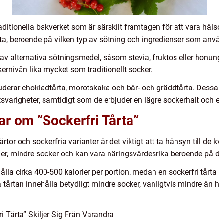
traditionella bakverket som är särskilt framtagen för att vara h
årta, beroende på vilken typ av sötning och ingredienser som anv
 av alternativa sötningsmedel, såsom stevia, fruktos eller honu
ernivån lika mycket som traditionellt socker.
luderar chokladtårta, morotskaka och bär- och gräddtårta. Dessa 
varigheter, samtidigt som de erbjuder en lägre sockerhalt och en
ar om ”Sockerfri Tårta”
årtor och sockerfria varianter är det viktigt att ta hänsyn till de
lorier, mindre socker och kan vara näringsvärdesrika beroende på 
hålla cirka 400-500 kalorier per portion, medan en sockerfri tårt
 tårtan innehålla betydligt mindre socker, vanligtvis mindre än 
i Tårta” Skiljer Sig Från Varandra