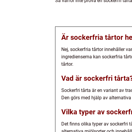
Så varför inte prova en sockerfri tår
Är sockerfria tårtor he
Nej, sockerfria tårtor innehåller va
ingredienserna kan sockerfria tårto
tårtor.
Vad är sockerfri tårta
Sockerfri tårta är en variant av t
Den görs med hjälp av alternativa 
Vilka typer av sockerfr
Det finns olika typer av sockerfri
alternativa mjölsorter och innehål