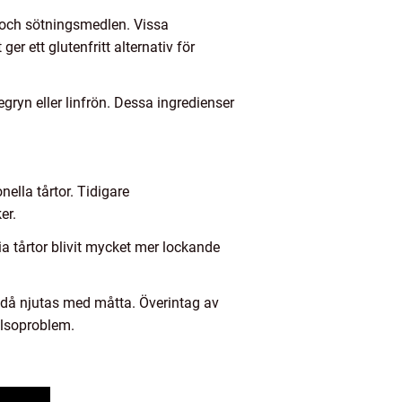
a och sötningsmedlen. Vissa
er ett glutenfritt alternativ för
gryn eller linfrön. Dessa ingredienser
onella tårtor. Tidigare
er.
 tårtor blivit mycket mer lockande
ändå njutas med måtta. Överintag av
älsoproblem.