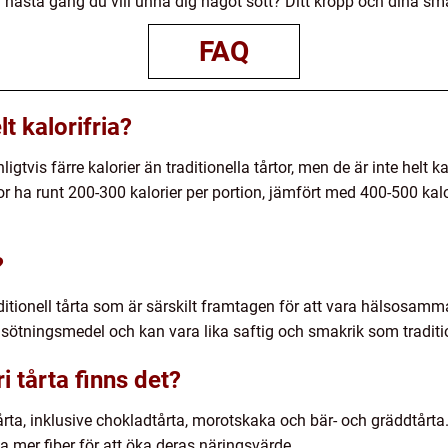
ta nästa gång du vill unna dig något sött? Ditt kropp och dina s
FAQ
lt kalorifria?
nligtvis färre kalorier än traditionella tårtor, men de är inte helt 
r ha runt 200-300 kalorier per portion, jämfört med 400-500 kalor
?
raditionell tårta som är särskilt framtagen för att vara hälsosam
sötningsmedel och kan vara lika saftig och smakrik som tradition
i tårta finns det?
 tårta, inklusive chokladtårta, morotskaka och bär- och gräddtårt
la mer fiber för att öka deras näringsvärde.