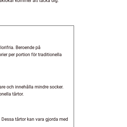
maklökar kommer att tacka dig.
kalorifria. Beroende på
ier per portion för traditionella
mare och innehålla mindre socker.
ella tårtor.
a. Dessa tårtor kan vara gjorda med