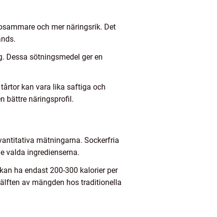
älsosammare och mer näringsrik. Det
änds.
ng. Dessa sötningsmedel ger en
tårtor kan vara lika saftiga och
 bättre näringsprofil.
 kvantitativa mätningarna. Sockerfria
de valda ingredienserna.
a kan ha endast 200-300 kalorier per
hälften av mängden hos traditionella