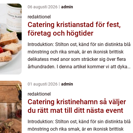
06 augusti 2026
admin
redaktionel
Catering kristianstad för fest,
företag och högtider
Introduktion: Stilton ost, känd för sin distinkta blå
mönstring och rika smak, är en ikonisk brittisk
delikatess med anor som sträcker sig över flera
århundraden. I denna artikel kommer vi att dyka
djupare in i världen av Stilton ost och utforska
des...
01 augusti 2026
admin
redaktionel
Catering kristinehamn så väljer
du rätt mat till ditt nästa event
Introduktion: Stilton ost, känd för sin distinkta blå
mönstring och rika smak, är en ikonisk brittisk