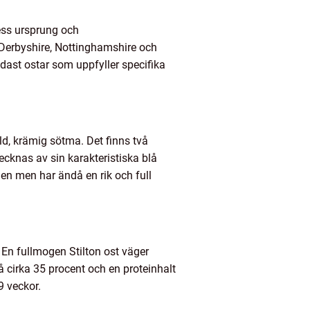
dess ursprung och
– Derbyshire, Nottinghamshire och
ndast ostar som uppfyller specifika
ld, krämig sötma. Det finns två
ecknas av sin karakteristiska blå
n men har ändå en rik och full
 En fullmogen Stilton ost väger
på cirka 35 procent och en proteinhalt
9 veckor.