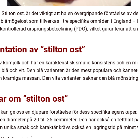
v Stilton ost, är det viktigt att ha en övergripande förståelse av 
en blåmögelost som tillverkas i tre specifika områden i England 
kontrollerad ursprungsbeteckning (PDO), vilket garanterar att e
tation av ”stilton ost”
av komjölk och har en karakteristisk smulig konsistens och en mi
: blå och vit. Den blå varianten är den mest populära och kännet
 krämiga massan. Den vita varianten saknar den blå mönstringe
r om ”stilton ost”
 kan ge oss en djupare förståelse för dess specifika egenskaper.
ar en diameter på 20 till 25 centimeter. Den har också en fetthalt 
sin unika smak och karaktär krävs också en lagringstid på minst 