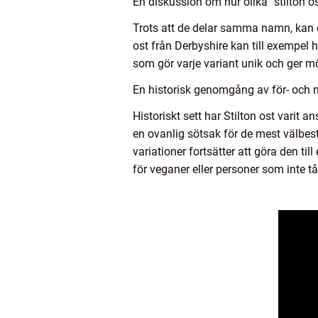
En diskussion om hur olika ”stilton os
Trots att de delar samma namn, kan ol
ost från Derbyshire kan till exempel
som gör varje variant unik och ger möj
En historisk genomgång av för- och n
Historiskt sett har Stilton ost varit 
en ovanlig sötsak för de mest välbes
variationer fortsätter att göra den ti
för veganer eller personer som inte t