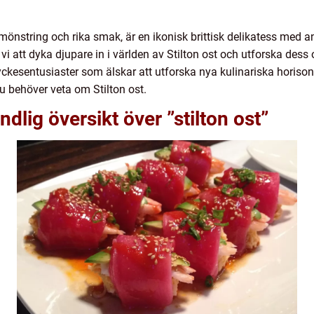
å mönstring och rika smak, är en ikonisk brittisk delikatess med a
i att dyka djupare in i världen av Stilton ost och utforska dess 
yckesentusiaster som älskar att utforska nya kulinariska horison
u behöver veta om Stilton ost.
dlig översikt över ”stilton ost”