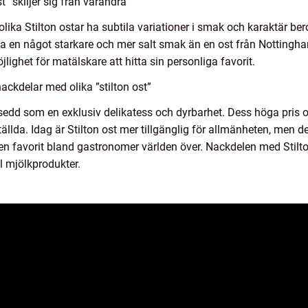
t” skiljer sig från varandra
ika Stilton ostar ha subtila variationer i smak och karaktär bero
 ha en något starkare och mer salt smak än en ost från Nottingh
lighet för matälskare att hitta sin personliga favorit.
ackdelar med olika ”stilton ost”
ansedd som en exklusiv delikatess och dyrbarhet. Dess höga pris o
tällda. Idag är Stilton ost mer tillgänglig för allmänheten, men
ll en favorit bland gastronomer världen över. Nackdelen med Stilto
ål mjölkprodukter.