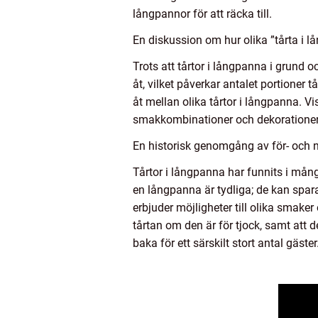
långpannor för att räcka till.
En diskussion om hur olika ”tårta i l
Trots att tårtor i långpanna i grund o
åt, vilket påverkar antalet portioner
åt mellan olika tårtor i långpanna. 
smakkombinationer och dekorationer. V
En historisk genomgång av för- och 
Tårtor i långpanna har funnits i mån
en långpanna är tydliga; de kan spara
erbjuder möjligheter till olika smake
tårtan om den är för tjock, samt att
baka för ett särskilt stort antal gäster