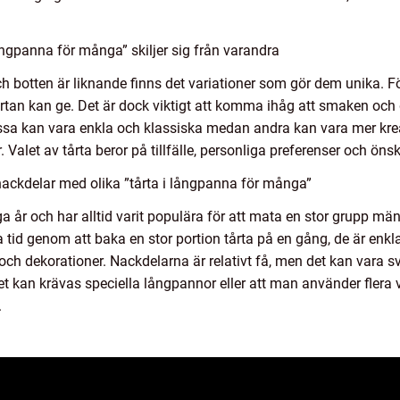
ångpanna för många” skiljer sig från varandra
ch botten är liknande finns det variationer som gör dem unika. För
 tårtan kan ge. Det är dock viktigt att komma ihåg att smaken och 
Vissa kan vara enkla och klassiska medan andra kan vara mer krea
alet av tårta beror på tillfälle, personliga preferenser och öns
nackdelar med olika ”tårta i långpanna för många”
ga år och har alltid varit populära för att mata en stor grupp m
 tid genom att baka en stor portion tårta på en gång, de är enkla
r och dekorationer. Nackdelarna är relativt få, men det kan vara s
 det kan krävas speciella långpannor eller att man använder fle
.