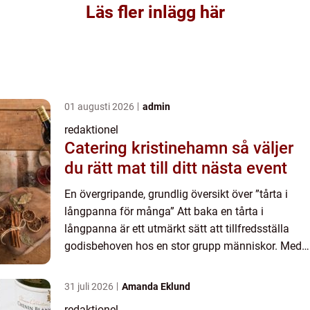
Läs fler inlägg här
01 augusti 2026
admin
redaktionel
Catering kristinehamn så väljer
du rätt mat till ditt nästa event
En övergripande, grundlig översikt över ”tårta i
långpanna för många” Att baka en tårta i
långpanna är ett utmärkt sätt att tillfredsställa
godisbehoven hos en stor grupp människor. Med
möjligheten att skapa en generös mängd tårta på
en g...
31 juli 2026
Amanda Eklund
redaktionel