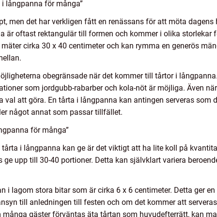
a i långpanna för många”
pt, men det har verkligen fått en renässans för att möta dagens 
 är oftast rektangulär till formen och kommer i olika storlekar f
ter cirka 30 x 40 centimeter och kan rymma en generös mängd 
mellan.
öjligheterna obegränsade när det kommer till tårtor i långpanna.
nationer som jordgubb-rabarber och kola-nöt är möjliga. Även när
 val att göra. En tårta i långpanna kan antingen serveras som d
ler något annat som passar tillfället.
långpanna för många”
tårta i långpanna kan ge är det viktigt att ha lite koll på kvanti
s ge upp till 30-40 portioner. Detta kan självklart variera beroe
an i lagom stora bitar som är cirka 6 x 6 centimeter. Detta ger en 
a hänsyn till anledningen till festen och om det kommer att server
 om många gäster förväntas äta tårtan som huvudefterrätt, kan ma