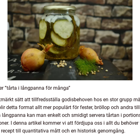
er ”tårta i långpanna för många”
utmärkt sätt att tillfredsställa godisbehoven hos en stor grupp 
 detta format allt mer populärt för fester, bröllop och andra til
 långpanna kan man enkelt och smidigt servera tårtan i portionsb
soner. I denna artikel kommer vi att fördjupa oss i allt du behöve
recept till quantitativa mått och en historisk genomgång.