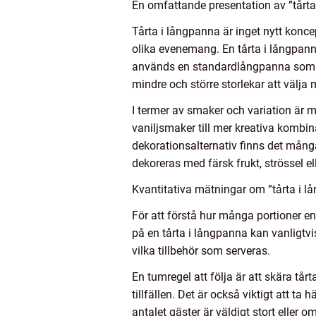
En omfattande presentation av ”tårt
Tårta i långpanna är inget nytt konce
olika evenemang. En tårta i långpanna
används en standardlångpanna som mä
mindre och större storlekar att välja 
I termer av smaker och variation är m
vaniljsmaker till mer kreativa kombi
dekorationsalternativ finns det många
dekoreras med färsk frukt, strössel el
Kvantitativa mätningar om ”tårta i 
För att förstå hur många portioner en 
på en tårta i långpanna kan vanligtvi
vilka tillbehör som serveras.
En tumregel att följa är att skära tårt
tillfällen. Det är också viktigt att t
antalet gäster är väldigt stort eller