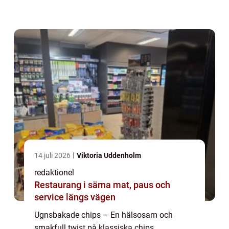
matvärlden, då de erbjuder en
hälsosammare och smakfullare alternativ
till traditionella chips som ä...
14 juli 2026
Viktoria Uddenholm
redaktionel
Restaurang i särna mat, paus och
service längs vägen
Ugnsbakade chips – En hälsosam och
smakfull twist på klassiska chips