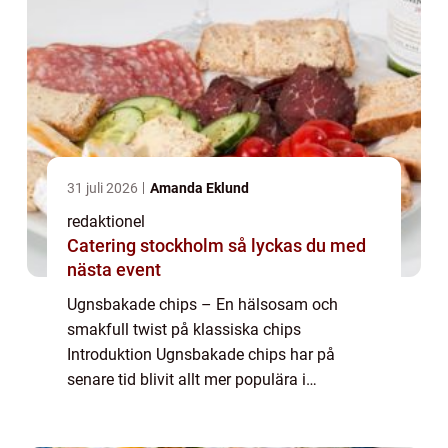
31 juli 2026
Amanda Eklund
redaktionel
Catering stockholm så lyckas du med
nästa event
Ugnsbakade chips – En hälsosam och
smakfull twist på klassiska chips
Introduktion Ugnsbakade chips har på
senare tid blivit allt mer populära i
matvärlden, då de erbjuder en
hälsosammare och smakfullare alternativ