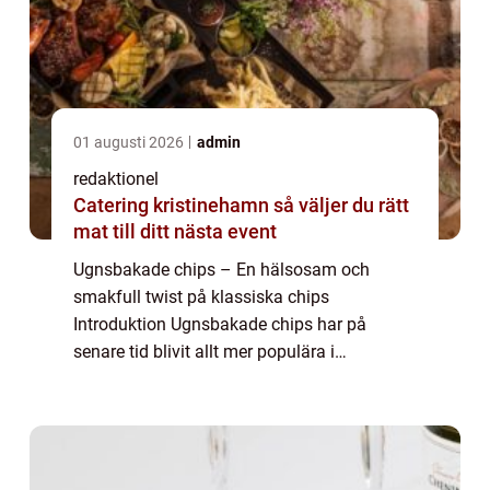
01 augusti 2026
admin
redaktionel
Catering kristinehamn så väljer du rätt
mat till ditt nästa event
Ugnsbakade chips – En hälsosam och
smakfull twist på klassiska chips
Introduktion Ugnsbakade chips har på
senare tid blivit allt mer populära i
matvärlden, då de erbjuder en
hälsosammare och smakfullare alternativ
till traditionella chips som ä...