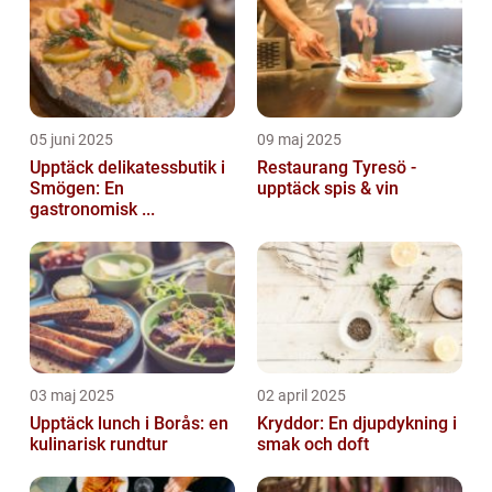
05 juni 2025
09 maj 2025
Upptäck delikatessbutik i
Restaurang Tyresö -
Smögen: En
upptäck spis & vin
gastronomisk ...
03 maj 2025
02 april 2025
Upptäck lunch i Borås: en
Kryddor: En djupdykning i
kulinarisk rundtur
smak och doft