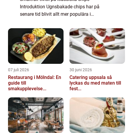
Introduktion Ugnsbakade chips har på
senare tid blivit allt mer populära i
matvärlden, då de erbjuder en
hälsosammare och smakfullare alternativ
till traditionella chips som ä...
07 juli 2026
30 juni 2026
Restaurang i Mölndal: En
Catering uppsala så
guide till
lyckas du med maten till
smakupplevelse...
fest...