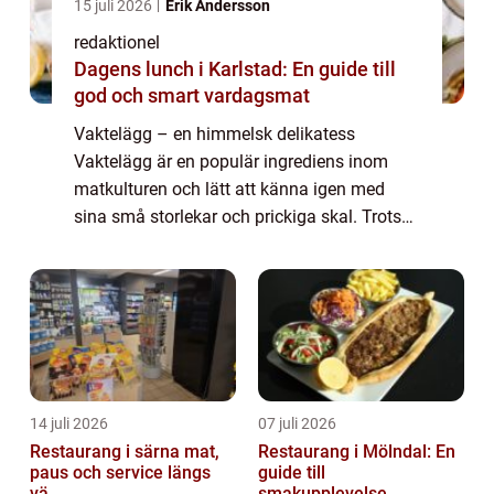
15 juli 2026
Erik Andersson
redaktionel
Dagens lunch i Karlstad: En guide till
god och smart vardagsmat
Vaktelägg – en himmelsk delikatess
Vaktelägg är en populär ingrediens inom
matkulturen och lätt att känna igen med
sina små storlekar och prickiga skal. Trots
sin beskedenhet i storlek bär dessa ägg på
en rik smakprofil som gör dem till en favo...
14 juli 2026
07 juli 2026
Restaurang i särna mat,
Restaurang i Mölndal: En
paus och service längs
guide till
vä...
smakupplevelse...