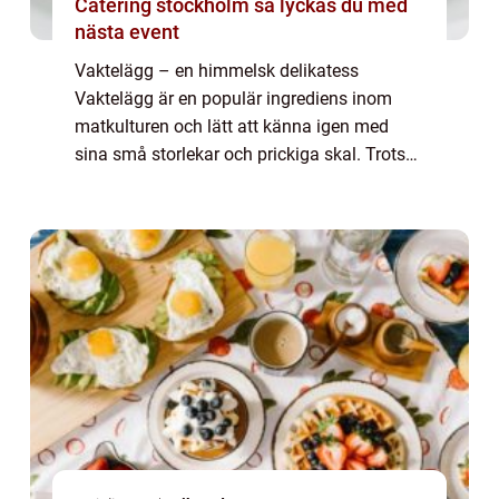
Catering stockholm så lyckas du med
nästa event
Vaktelägg – en himmelsk delikatess
Vaktelägg är en populär ingrediens inom
matkulturen och lätt att känna igen med
sina små storlekar och prickiga skal. Trots
sin beskedenhet i storlek bär dessa ägg på
en rik smakprofil som gör dem till en favo...