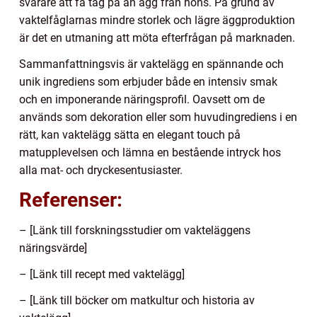
svårare att få tag på än ägg från höns. På grund av
vaktelfåglarnas mindre storlek och lägre äggproduktion
är det en utmaning att möta efterfrågan på marknaden.
Sammanfattningsvis är vaktelägg en spännande och
unik ingrediens som erbjuder både en intensiv smak
och en imponerande näringsprofil. Oavsett om de
används som dekoration eller som huvudingrediens i en
rätt, kan vaktelägg sätta en elegant touch på
matupplevelsen och lämna en bestående intryck hos
alla mat- och dryckesentusiaster.
Referenser:
– [Länk till forskningsstudier om vakteläggens
näringsvärde]
– [Länk till recept med vaktelägg]
– [Länk till böcker om matkultur och historia av