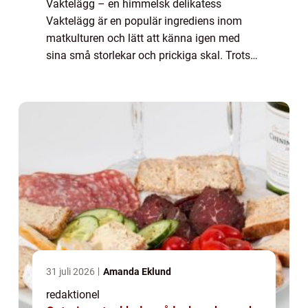
Vaktelägg – en himmelsk delikatess
Vaktelägg är en populär ingrediens inom
matkulturen och lätt att känna igen med
sina små storlekar och prickiga skal. Trots
sin beskedenhet i storlek bär dessa ägg på
en rik smakprofil som gör dem till en favo...
31 juli 2026
Amanda Eklund
redaktionel