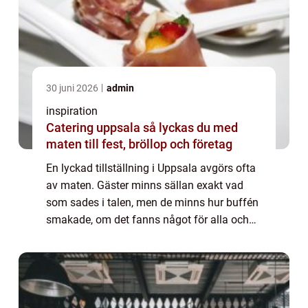
30 juni 2026
admin
inspiration
Catering uppsala så lyckas du med
maten till fest, bröllop och företag
En lyckad tillställning i Uppsala avgörs ofta
av maten. Gäster minns sällan exakt vad
som sades i talen, men de minns hur buffén
smakade, om det fanns något för alla och
om serveringen kändes genomtänkt. När du
väljer Catering Uppsala handlar det där...