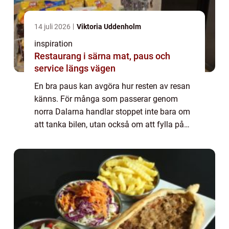
14 juli 2026
Viktoria Uddenholm
inspiration
Restaurang i särna mat, paus och
service längs vägen
En bra paus kan avgöra hur resten av resan
känns. För många som passerar genom
norra Dalarna handlar stoppet inte bara om
att tanka bilen, utan också om att fylla på
energi, vila en stund och kanske få något
varmt på tallriken. Särna har vuxit fram s...