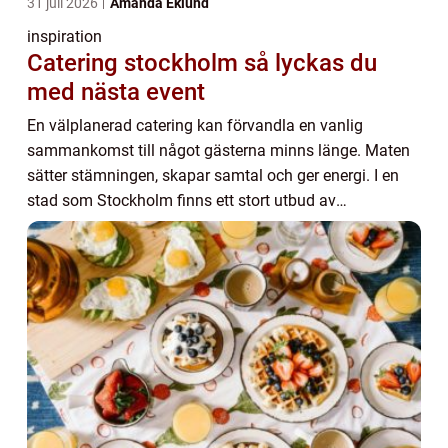
31 juli 2026
Amanda Eklund
inspiration
Catering stockholm så lyckas du
med nästa event
En välplanerad catering kan förvandla en vanlig
sammankomst till något gästerna minns länge. Maten
sätter stämningen, skapar samtal och ger energi. I en
stad som Stockholm finns ett stort utbud av
leverantörer och koncept, från klassiska bufféer till...