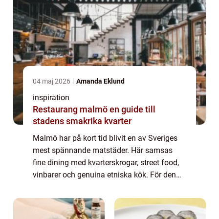
04 maj 2026
Amanda Eklund
inspiration
Restaurang malmö en guide till
stadens smakrika kvarter
Malmö har på kort tid blivit en av Sveriges
mest spännande matstäder. Här samsas
fine dining med kvarterskrogar, street food,
vinbarer och genuina etniska kök. För den
som söker en Restaurang Malmö handlar
valet sällan om att hitta något att äta, uta...