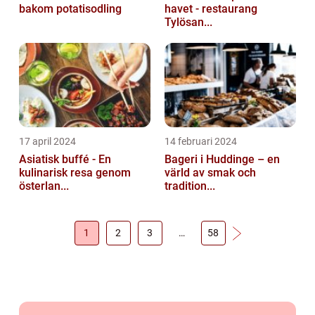
bakom potatisodling
havet - restaurang
Tylösan...
17 april 2024
14 februari 2024
Asiatisk buffé - En
Bageri i Huddinge – en
kulinarisk resa genom
värld av smak och
österlan...
tradition...
1
2
3
…
58