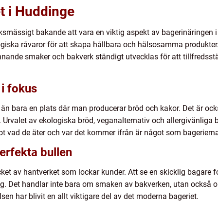
t i Huddinge
erksmässigt bakande att vara en viktig aspekt av bagerinäringen
giska råvaror för att skapa hållbara och hälsosamma produkter.
ännande smaker och bakverk ständigt utvecklas för att tillfredss
i fokus
än bara en plats där man producerar bröd och kakor. Det är ock
 Urvalet av ekologiska bröd, veganalternativ och allergivänliga 
ad de äter och var det kommer ifrån är något som bagerierna 
erfekta bullen
ket av hantverket som lockar kunder. Att se en skicklig bagare f
 sig. Det handlar inte bara om smaken av bakverken, utan också
en har blivit en allt viktigare del av det moderna bageriet.