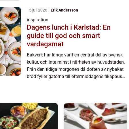
med nygräddade kakor, &a...
15 juli 2026
Erik Andersson
inspiration
Dagens lunch i Karlstad: En
guide till god och smart
vardagsmat
Bakverk har länge varit en central del av svensk
kultur, och inte minst i närheten av huvudstaden.
Från den tidiga morgonen då doften av nybakat
bröd fyller gatorna till eftermiddagens fikapaus
med nygräddade kakor, &a...