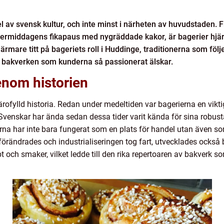
el av svensk kultur, och inte minst i närheten av huvudstaden.
 eftermiddagens fikapaus med nygräddade kakor, är bagerier hj
 närmare titt på bageriets roll i Huddinge, traditionerna som fö
å bakverken som kunderna så passionerat älskar.
enom historien
ärofylld historia. Redan under medeltiden var bagerierna en vikt
. Svenskar har ända sedan dessa tider varit kända för sina rob
ierna har inte bara fungerat som en plats för handel utan även
förändrades och industrialiseringen tog fart, utvecklades också 
 och smaker, vilket ledde till den rika repertoaren av bakverk 