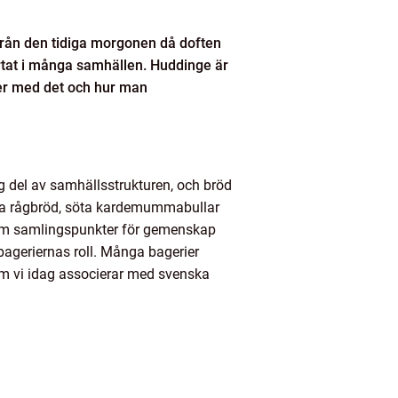
 Från den tidiga morgonen då doften
ärtat i många samhällen. Huddinge är
ljer med det och hur man
ig del av samhällsstrukturen, och bröd
usta rågbröd, söta kardemummabullar
 som samlingspunkter för gemenskap
bageriernas roll. Många bagerier
som vi idag associerar med svenska