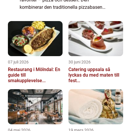
kombinerar den traditionella pizzabasen
med en variation av sötma, vilket skapar en
perfekt balans mellan hjärtligt och sött....
07 juli 2026
30 juni 2026
Restaurang i Mölndal: En
Catering uppsala så
guide till
lyckas du med maten till
smakupplevelse...
fest...
04 maj 2026
19 mars 2026