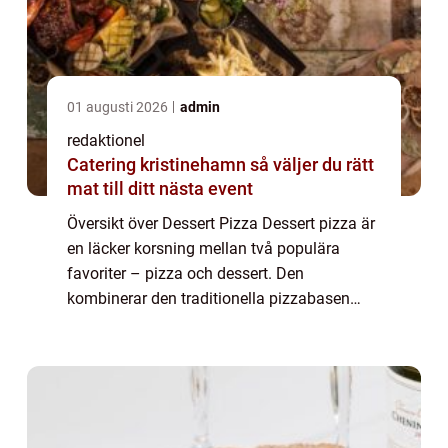
01 augusti 2026
admin
redaktionel
Catering kristinehamn så väljer du rätt
mat till ditt nästa event
Översikt över Dessert Pizza Dessert pizza är
en läcker korsning mellan två populära
favoriter – pizza och dessert. Den
kombinerar den traditionella pizzabasen
med en variation av sötma, vilket skapar en
perfekt balans mellan hjärtligt och sött....