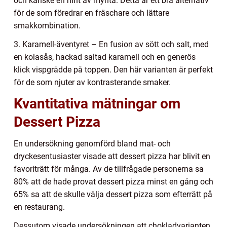
och kanske en hint av mynta. Detta är ett bra alternativ
för de som föredrar en fräschare och lättare
smakkombination.
3. Karamell-äventyret – En fusion av sött och salt, med
en kolasås, hackad saltad karamell och en generös
klick vispgrädde på toppen. Den här varianten är perfekt
för de som njuter av kontrasterande smaker.
Kvantitativa mätningar om
Dessert Pizza
En undersökning genomförd bland mat- och
dryckesentusiaster visade att dessert pizza har blivit en
favoriträtt för många. Av de tillfrågade personerna sa
80% att de hade provat dessert pizza minst en gång och
65% sa att de skulle välja dessert pizza som efterrätt på
en restaurang.
Dessutom visade undersökningen att chokladvarianten