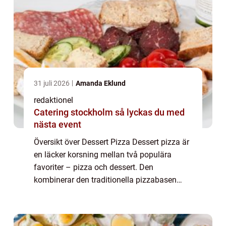
31 juli 2026
Amanda Eklund
redaktionel
Catering stockholm så lyckas du med
nästa event
Översikt över Dessert Pizza Dessert pizza är
en läcker korsning mellan två populära
favoriter – pizza och dessert. Den
kombinerar den traditionella pizzabasen
med en variation av sötma, vilket skapar en
perfekt balans mellan hjärtligt och sött....