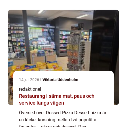
perfekt balans mellan hjärtligt och sött....
14 juli 2026
Viktoria Uddenholm
redaktionel
Restaurang i särna mat, paus och
service längs vägen
Översikt över Dessert Pizza Dessert pizza är
en läcker korsning mellan två populära
favoriter – pizza och dessert. Den