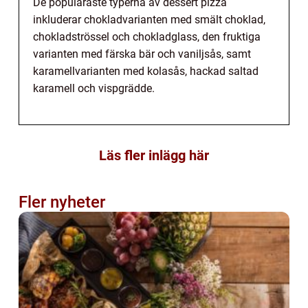
De populäraste typerna av dessert pizza
inkluderar chokladvarianten med smält choklad,
chokladströssel och chokladglass, den fruktiga
varianten med färska bär och vaniljsås, samt
karamellvarianten med kolasås, hackad saltad
karamell och vispgrädde.
Läs fler inlägg här
Fler nyheter