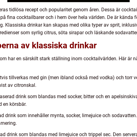
ras tidlösa recept och popularitet genom åren. Dessa är cocktail
på fina cocktailbarer och i hem över hela världen. De är kända 
ng. Klassiska drinkar kan skapas med olika typer av sprit, inklusi
redienser som syrlig citrus, söta sirapar och läskande sodavatte
erna av klassiska drinkar
 som har en särskilt stark ställning inom cocktailvärlden. Här ä
igtvis tillverkas med gin (men ibland också med vodka) och torr ve
ist av citronskal.
serad drink som blandas med socker, bitter och en apelsinskiva. 
 en körsbär.
 drink som innehåller mynta, socker, limejuice och sodavatten. D
rnering.
ad drink som blandas med limejuice och trippel sec. Den serveras 