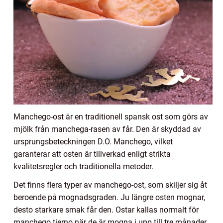
Manchego-ost är en traditionell spansk ost som görs av
mjölk från manchega-rasen av får. Den är skyddad av
ursprungsbeteckningen D.O. Manchego, vilket
garanterar att osten är tillverkad enligt strikta
kvalitetsregler och traditionella metoder.
Det finns flera typer av manchego-ost, som skiljer sig åt
beroende på mognadsgraden. Ju längre osten mognar,
desto starkare smak får den. Ostar kallas normalt för
manchego tierno när de är mogna i upp till tre månader