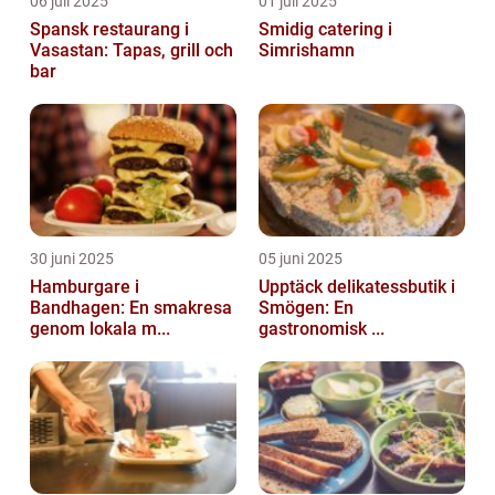
06 juli 2025
01 juli 2025
Spansk restaurang i
Smidig catering i
Vasastan: Tapas, grill och
Simrishamn
bar
30 juni 2025
05 juni 2025
Hamburgare i
Upptäck delikatessbutik i
Bandhagen: En smakresa
Smögen: En
genom lokala m...
gastronomisk ...