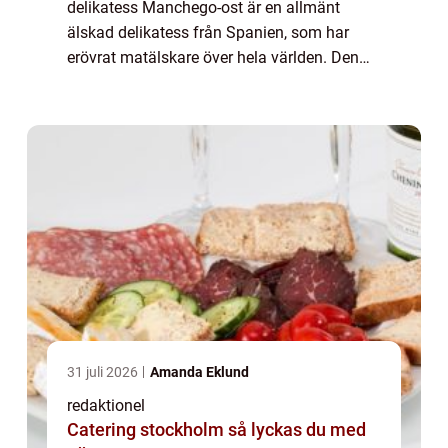
delikatess Manchego-ost är en allmänt
älskad delikatess från Spanien, som har
erövrat matälskare över hela världen. Den
tillverkas av fårsmjölk och har en distinkt
smak och textur som skiljer den från andra
ostar...
31 juli 2026
Amanda Eklund
redaktionel
Catering stockholm så lyckas du med