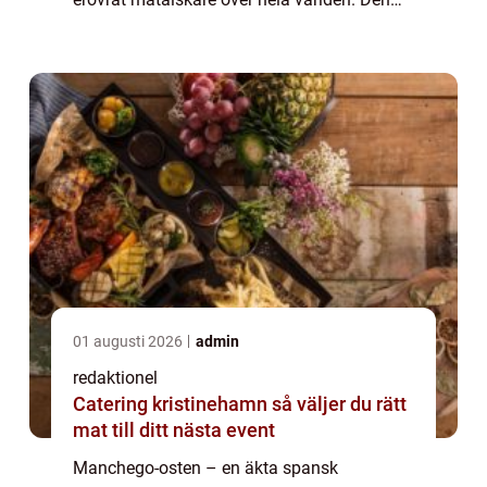
tillverkas av fårsmjölk och har en distinkt
smak och textur som skiljer den från andra
ostar...
01 augusti 2026
admin
redaktionel
Catering kristinehamn så väljer du rätt
mat till ditt nästa event
Manchego-osten – en äkta spansk