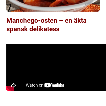
Manchego-osten – en äkta
spansk delikatess