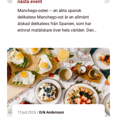
nästa event
Manchego-osten – en äkta spansk
delikatess Manchego-ost är en allmänt
älskad delikatess från Spanien, som har
erövrat matälskare över hela världen. Den
tillverkas av fårsmjölk och har en distinkt
smak och textur som skiljer den från andra
ostar...
15 juli 2026
Erik Andersson