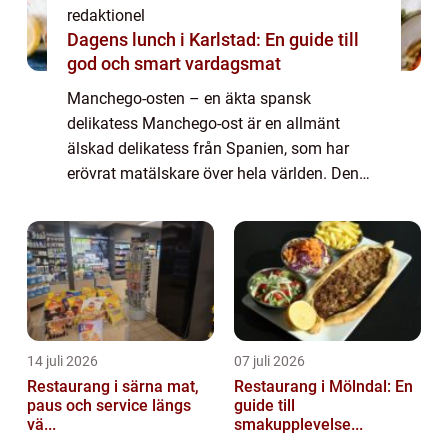
redaktionel
Dagens lunch i Karlstad: En guide till
god och smart vardagsmat
Manchego-osten – en äkta spansk
delikatess Manchego-ost är en allmänt
älskad delikatess från Spanien, som har
erövrat matälskare över hela världen. Den
tillverkas av fårsmjölk och har en distinkt
smak och textur som skiljer den från andra
ostar...
14 juli 2026
07 juli 2026
Restaurang i särna mat,
Restaurang i Mölndal: En
paus och service längs
guide till
vä...
smakupplevelse...