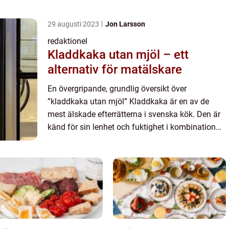
läckra sötsak kombinerar den färska, söta
smaken av...
29 augusti 2023
Jon Larsson
redaktionel
Kladdkaka utan mjöl – ett
alternativ för matälskare
En övergripande, grundlig översikt över
”kladdkaka utan mjöl” Kladdkaka är en av de
mest älskade efterrätterna i svenska kök. Den är
känd för sin lenhet och fuktighet i kombination
med den intensiva chokladsmaken. Men vad
händer när man t...