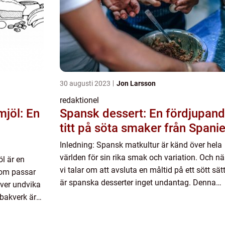
30 augusti 2023
Jon Larsson
redaktionel
jöl: En
Spansk dessert: En fördjupan
titt på söta smaker från Spani
Inledning: Spansk matkultur är känd över hela
världen för sin rika smak och variation. Och nä
l är en
vi talar om att avsluta en måltid på ett sött sätt
som passar
är spanska desserter inget undantag. Denna
över undvika
artikel kommer att ta oss med på en kulinarisk
 bakverk är
resa genom Sp...
tt vattnas i