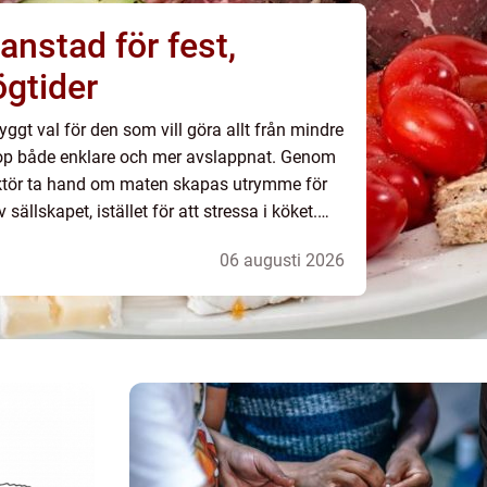
ianstad för fest,
ögtider
ryggt val för den som vill göra allt från mindre
öllop både enklare och mer avslappnat. Genom
gaktör ta hand om maten skapas utrymme för
 sällskapet, istället för att stressa i köket.
nkt meny och personlig se...
06 augusti 2026