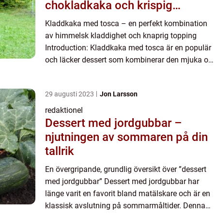
chokladkaka och krispig
toscatoppning
Kladdkaka med tosca – en perfekt kombination
av himmelsk kladdighet och knaprig topping
Introduction: Kladdkaka med tosca är en populär
och läcker dessert som kombinerar den mjuka och
kladdiga konsistensen hos en vanlig kladdkaka
med den krispi...
29 augusti 2023
Jon Larsson
redaktionel
Dessert med jordgubbar –
njutningen av sommaren på din
tallrik
En övergripande, grundlig översikt över ”dessert
med jordgubbar” Dessert med jordgubbar har
länge varit en favorit bland matälskare och är en
klassisk avslutning på sommarmåltider. Denna