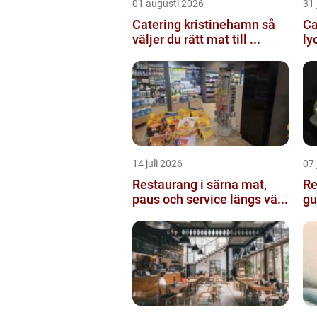
01 augusti 2026
31 
Catering kristinehamn så
Ca
väljer du rätt mat till ...
ly
14 juli 2026
07 
Restaurang i särna mat,
Re
paus och service längs vä...
gu