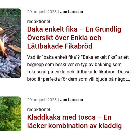
29 augusti 2023
Jon Larsson
redaktionel
Baka enkelt fika – En Grundlig
Översikt över Enkla och
Lättbakade Fikabröd
Vad är ”baka enkelt fika”? ”Baka enkelt fika” är ett
begrepp som beskriver en typ av bakning som
fokuserar på enkla och lättbakade fikabröd. Dessa
bröd är perfekta för dem som vill bjuda på något
gott men inte har tid eller er...
29 augusti 2023
Jon Larsson
redaktionel
Kladdkaka med tosca – En
läcker kombination av kladdig