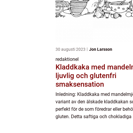
30 augusti 2023
Jon Larsson
redaktionel
Kladdkaka med mandelm
ljuvlig och glutenfri
smaksensation
Inledning: Kladdkaka med mandelmjö
variant av den älskade kladdkakan 
perfekt för de som föredrar eller beh
gluten. Detta saftiga och chokladiga
en sann smaksensation som får det a
munnen på många m...