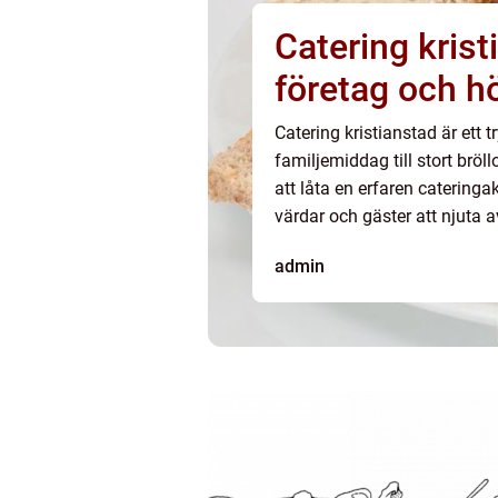
Catering krist
företag och h
Catering kristianstad är ett t
familjemiddag till stort br
att låta en erfaren caterin
värdar och gäster att njuta av
Med rätt planering, genomtä
admin