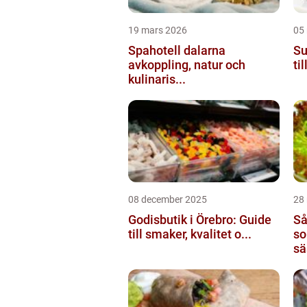
19 mars 2026
05
Spahotell dalarna
Su
avkoppling, natur och
ti
kulinaris...
08 december 2025
28
Godisbutik i Örebro: Guide
Så
till smaker, kvalitet o...
so
sä