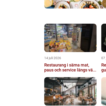
14 juli 2026
07 
Restaurang i särna mat,
Re
paus och service längs vä...
gu