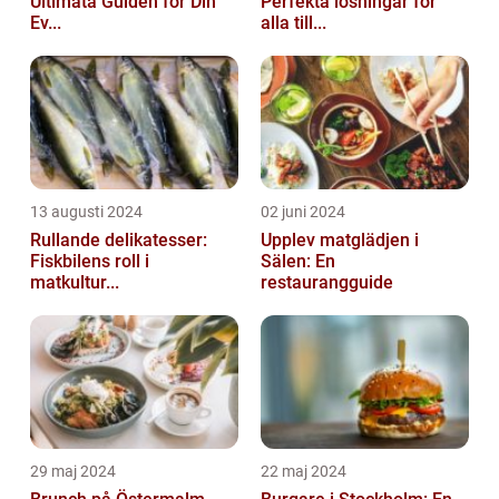
Ultimata Guiden för Din
Perfekta lösningar för
Ev...
alla till...
13 augusti 2024
02 juni 2024
Rullande delikatesser:
Upplev matglädjen i
Fiskbilens roll i
Sälen: En
matkultur...
restaurangguide
29 maj 2024
22 maj 2024