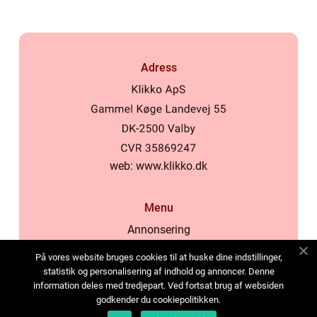
Adress
web:
www.klikko.dk
Menu
Annonsering
Om oss
På vores website bruges cookies til at huske dine indstillinger,
Cookies
statistik og personalisering af indhold og annoncer. Denne
information deles med tredjepart. Ved fortsat brug af websiden
Kontakta oss
godkender du cookiepolitikken.
Sitemap