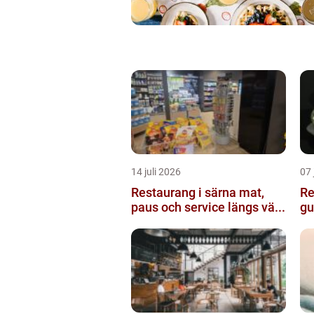
14 juli 2026
07 
Restaurang i särna mat,
Re
paus och service längs vä...
gu